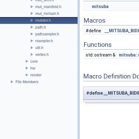
mitsuba
mut_manifold.h
mut_mchain.h
Macros
mutator.h
path.h
#define
__MITSUBA_BID
pathsampler.h
rsampler.h
Functions
util.h
vertex.h
std::ostream &
mitsuba:
core
hw
Macro Definition D
render
File Members
#define __MITSUBA_BID