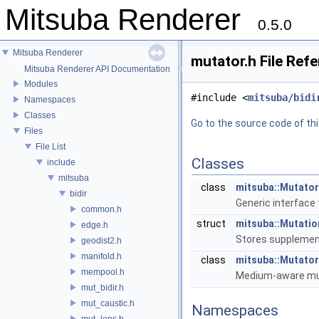
Mitsuba Renderer
0.5.0
Mitsuba Renderer
mutator.h File Ref
Mitsuba Renderer API Documentation
Modules
#include <
mitsuba/bidi
Namespaces
Classes
Go to the source code of this
Files
File List
Classes
include
mitsuba
class
mitsuba::Mutator
bidir
Generic interface
common.h
struct
mitsuba::Mutati
edge.h
Stores supplement
geodist2.h
manifold.h
class
mitsuba::Mutato
mempool.h
Medium-aware mut
mut_bidir.h
mut_caustic.h
Namespaces
mut_lens.h